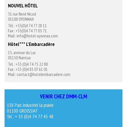
NOUVEL HÔTEL
31 rue René Nicod
01100 OYONNAX
Tél. : +33(0)4 74 77 28 11
Fax : +33(0)4 74 77 03 71
Mail : info@hotel-oyonnax.com
Hôtel*** L’Embarcadère
13, avenue du Lac
01130 Nantua
Tél. : +33 (0)4 74 75 22 88
Fax : +33 (0)4 83 07 61 01
Mail : contact@hotelembarcadere.com
VENIR CHEZ DMM-CLM
138 Parc industriel la prairie
01100 GROISSIAT
Tel : + 33 (0)4 74 77 45 48